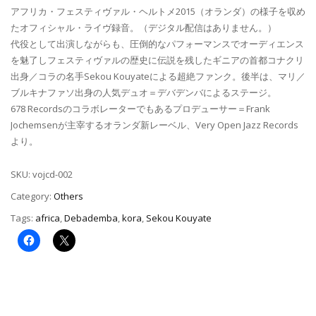
アフリカ・フェスティヴァル・ヘルトメ2015（オランダ）の様子を収め
たオフィシャル・ライヴ録音。（デジタル配信はありません。）
代役として出演しながらも、圧倒的なパフォーマンスでオーディエンス
を魅了しフェスティヴァルの歴史に伝説を残したギニアの首都コナクリ
出身／コラの名手Sekou Kouyateによる超絶ファンク。後半は、マリ／
ブルキナファソ出身の人気デュオ＝デバデンバによるステージ。
678 Recordsのコラボレーターでもあるプロデューサー＝Frank
Jochemsenが主宰するオランダ新レーベル、Very Open Jazz Records
より。
SKU:
vojcd-002
Category:
Others
Tags:
africa
,
Debademba
,
kora
,
Sekou Kouyate