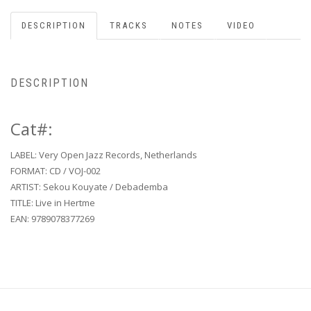
DESCRIPTION
TRACKS
NOTES
VIDEO
DESCRIPTION
Cat#:
LABEL: Very Open Jazz Records, Netherlands
FORMAT: CD / VOJ-002
ARTIST: Sekou Kouyate / Debademba
TITLE: Live in Hertme
EAN: 9789078377269