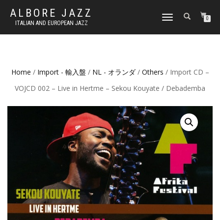
ALBORE JAZZ
TOGGLE
0
ITALIAN AND EUROPEAN JAZZ
NAVIGATION
Home
/
Import - 輸入盤
/
NL - オランダ
/
Others
/ Import CD –
VOJCD 002 – Live in Hertme – Sekou Kouyate / Debademba