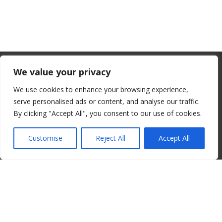
From July 1, 2026, the EU will remove
We value your privacy
the “de minimis” duty exemption for
We use cookies to enhance your browsing experience,
imports. Low-value shipments will be
serve personalised ads or content, and analyse our traffic.
subject to a €3 customs duty per
By clicking "Accept All", you consent to our use of cookies.
© 2008-2026 ALBORE JAZZ JP. ALL RIGHTS RESERVED. IPI:
declaration line.
00820260776
Customise
Reject All
Accept All
read more