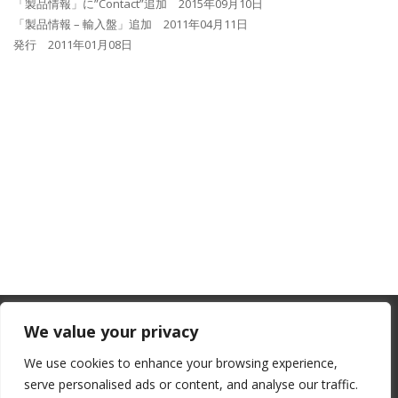
「製品情報」に”Contact”追加 2015年09月10日
「製品情報 – 輸入盤」追加 2011年04月11日
発行 2011年01月08日
From July 1, 2026, the EU will remove
We value your privacy
the “de minimis” duty exemption for
We use cookies to enhance your browsing experience,
imports. Low-value shipments will be
serve personalised ads or content, and analyse our traffic.
subject to a €3 customs duty per