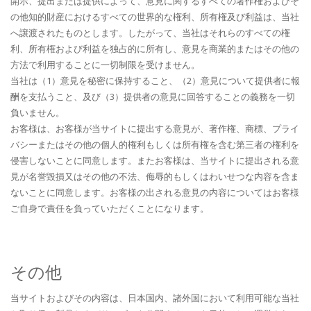
開示、提出または提供によって、意見に関するすべての著作権およびそ
の他知的財産におけるすべての世界的な権利、所有権及び利益は、当社
へ譲渡されたものとします。したがって、当社はそれらのすべての権
利、所有権および利益を独占的に所有し、意見を商業的またはその他の
方法で利用することに一切制限を受けません。
当社は（1）意見を秘密に保持すること、（2）意見について提供者に報
酬を支払うこと、及び（3）提供者の意見に回答することの義務を一切
負いません。
お客様は、お客様が当サイトに提出する意見が、著作権、商標、プライ
バシーまたはその他の個人的権利もしくは所有権を含む第三者の権利を
侵害しないことに同意します。またお客様は、当サイトに提出される意
見が名誉毀損又はその他の不法、侮辱的もしくはわいせつな内容を含ま
ないことに同意します。お客様の出される意見の内容についてはお客様
ご自身で責任を負っていただくことになります。
その他
当サイトおよびその内容は、日本国内、諸外国において利用可能な当社