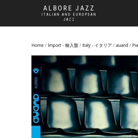
ALBORE JAZZ
ITALIAN AND EUROPEAN
JAZZ
Home
/
Import - 輸入盤
/
Italy - イタリア
/
auand
/
Pi