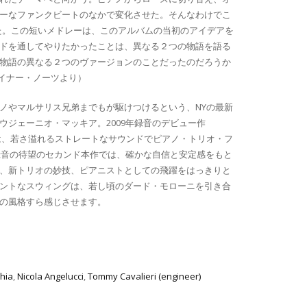
ーなファンクビートのなかで変化させた。そんなわけでこ
した。この短いメドレーは、このアルバムの当初のアイデアを
ドを通してやりたかったことは、異なる２つの物語を語る
物語の異なる２つのヴァージョンのことだったのだろうか
ライナー・ノーツより）
ノやマルサリス兄弟までもが駆けつけるという、NYの最新
ウジェーニオ・マッキア。2009年録音のデビュー作
AU3001)では、若さ溢れるストレートなサウンドでピアノ・トリオ・フ
年録音の待望のセカンド本作では、確かな自信と安定感をもと
、新トリオの妙技、ピアニストとしての飛躍をはっきりと
ントなスウィングは、若し頃のダード・モローニを引き合
の風格すら感じさせます。
hia
,
Nicola Angelucci
,
Tommy Cavalieri (engineer)