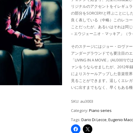
リジナルのアクセントをイレギュラ
の部分をSORCERYと呼ぶことに
良く表している（中略）このレコー
ことだったが、あるいはそれは同じ
– エウジェーニオ・マッキア」（
そのステージにはジョー・ロヴァー
アンダーグラウンドでも要注目のエ
「LIVING IN A MOVIE」(
ァンをうならせましたが、2012
によりスケールアップした音楽世界
見ることができます。逞しくエレガ
いに出すまでもなく、早くもある種
SKU:
au3003
Category:
Piano series
Tags:
Dario Di Lecce
,
Eugenio Macc