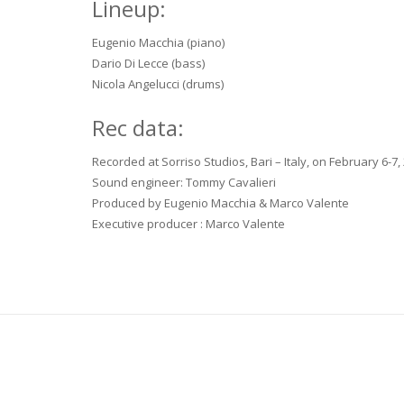
Lineup:
Eugenio Macchia (piano)
Dario Di Lecce (bass)
Nicola Angelucci (drums)
Rec data:
Recorded at Sorriso Studios, Bari – Italy, on February 6-7,
Sound engineer: Tommy Cavalieri
Produced by Eugenio Macchia & Marco Valente
Executive producer : Marco Valente