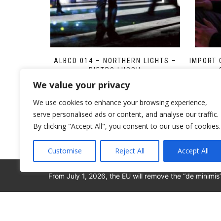
ALBCD 014 – NORTHERN LIGHTS –
IMPORT 
PIETRO LUSSU
¥
2,619
We value your privacy
We use cookies to enhance your browsing experience,
serve personalised ads or content, and analyse our traffic.
By clicking "Accept All", you consent to our use of cookies.
Customise
Reject All
Accept All
From July 1, 2026, the EU will remove the “de minimis
© 2008-2026 ALBORE JAZZ JP. ALL RIGHTS RESERV