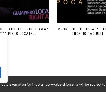
CD – AU3016 – RIGHT AWAY –
IMPORT CD – CD CO 417 – 
GIAMPIERO LOCATELLI
ONOFRIO PACIULLI
” duty exemption for imports. Low-value shipments will be subject to
ED. IPI: 00820260776