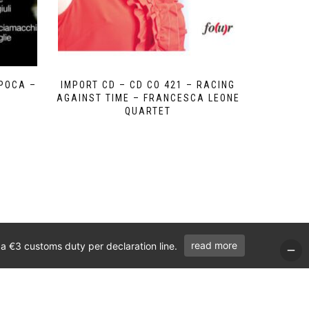
EPOCA –
IMPORT CD – CD CO 421 – RACING
AGAINST TIME – FRANCESCA LEONE
QUARTET
read more
 a €3 customs duty per declaration line.