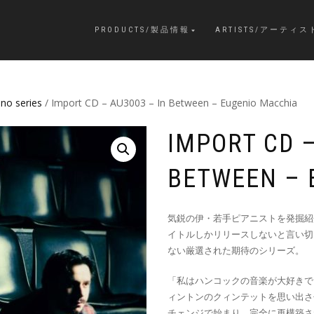
PRODUCTS/製品情報
ARTISTS/アーティス
ano series
/ Import CD – AU3003 – In Between – Eugenio Macchia
IMPORT CD –
BETWEEN – 
気鋭の伊・若手ピアニストを発掘紹
イトルしかリリースしないと言い切
ない厳選された期待のシリーズ。
「私はハンコックの音楽が大好きで
ィントンのクィンテットを思い出させる
チェンジで始まり、完全に再構築さ