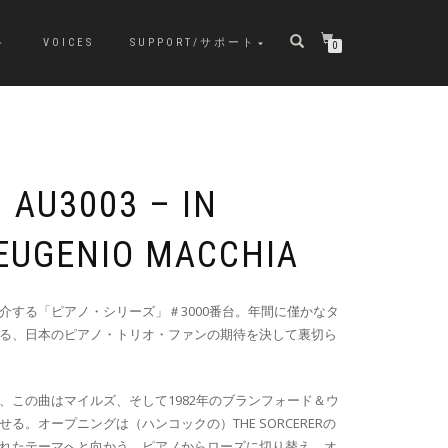
ト
VOICES
SUPPORT/サポート
0
 AU3003 – IN
EUGENIO MACCHIA
介する「ピアノ・シリーズ」＃3000番台。年間に僅かなタ
る、日本のピアノ・トリオ・ファンの期待を決して裏切ら
、この曲はマイルズ、そして1982年のブランフォード＆ウ
。オープニングは（ハンコックの）THE SORCERERの
れたテーマへと向かう。ピアノからローズに切り替え、オ