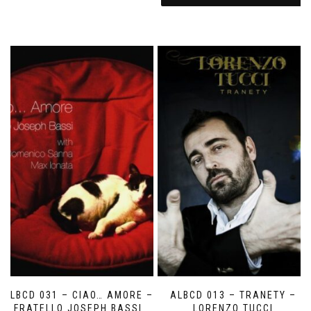
ALBCD 031 – CIAO… AMORE –
ALBCD 013 – TRANETY –
FRATELLO JOSEPH BASSI
LORENZO TUCCI