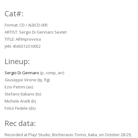
Cat#:
Format: CD / ALBCD-005
ARTIST: Sergio Di Gennaro Sextet
TITLE: All’Improvviso
JAN: 4560312310052
Lineup:
Sergio Di Gennaro
(p, comp, arr)
Giuseppe Virone (tp, flg)
Ezio Petrini (as)
Stefano Italiano (ts)
Michele Anelli (b)
Folco Fedele (ds)
Rec data:
Recorded at Play! Studio, Bricherasio Torino, Italia, on October 28-29,