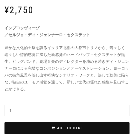
¥
2,750
インプロッヴィーゾ
／セルジョ・ディ・ジェンナーロ・セクステット
豊かな文化的土壌を誇るイタリア北部の大都市トリノから、若々しく
瑞々しい詩的感覚に満ちた新感覚のハードバップ・セクステットが誕
生。ビッグバンド、劇場音楽のディレクターを務める若きディ・ジェン
ナーロによる完璧なコンポジションとオーケストレーション。ヨーロッ
パの街角風景を映し出す軽快なシナリオ・ワークと、決して耽美に陥ら
ない独自のユーモア感覚を通して、新しい世代の優れた感性を見出すこ
とができる。
ADD TO CART