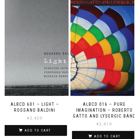
ALBCD 601 – LIGHT –
ALBCD 016 – PURE
ROSSANO BALDINI
IMAGINATION – ROBERTO
GATTO AND LYSERGIC BAND
¥
2,420
¥
2,619
ADD TO CART
ADD TO CART