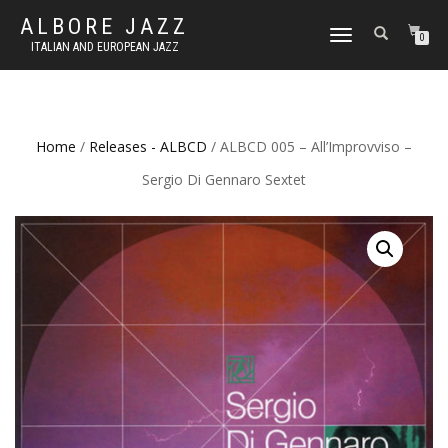
ALBORE JAZZ
TOGGLE
0
ITALIAN AND EUROPEAN JAZZ
NAVIGATION
Home
/
Releases - ALBCD
/ ALBCD 005 – All’Improvviso –
Sergio Di Gennaro Sextet