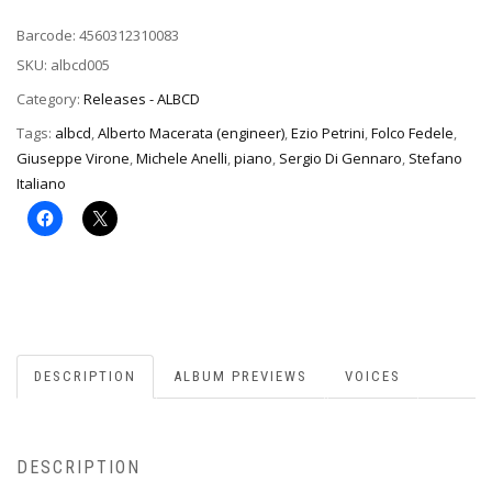
Barcode:
4560312310083
SKU:
albcd005
Category:
Releases - ALBCD
Tags:
albcd
,
Alberto Macerata (engineer)
,
Ezio Petrini
,
Folco Fedele
,
Giuseppe Virone
,
Michele Anelli
,
piano
,
Sergio Di Gennaro
,
Stefano
Italiano
DESCRIPTION
ALBUM PREVIEWS
VOICES
DESCRIPTION