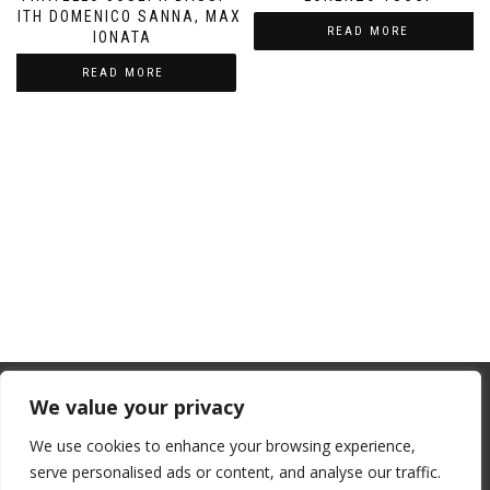
WITH DOMENICO SANNA, MAX
READ MORE
IONATA
READ MORE
From July 1, 2026, the EU will remove
We value your privacy
the “de minimis” duty exemption for
We use cookies to enhance your browsing experience,
imports. Low-value shipments will be
serve personalised ads or content, and analyse our traffic.
subject to a €3 customs duty per