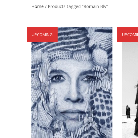
Home
/ Products tagged “Romain Bly”
UPCOMING
UPCOMI