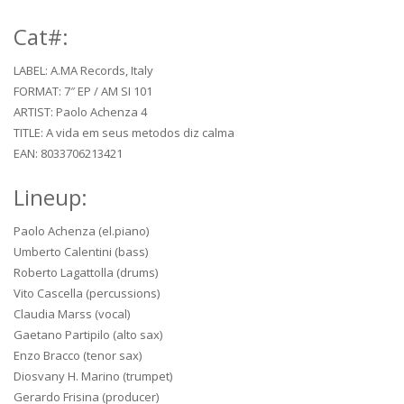
Cat#:
LABEL: A.MA Records, Italy
FORMAT: 7″ EP / AM SI 101
ARTIST: Paolo Achenza 4
TITLE: A vida em seus metodos diz calma
EAN: 8033706213421
Lineup:
Paolo Achenza (el.piano)
Umberto Calentini (bass)
Roberto Lagattolla (drums)
Vito Cascella (percussions)
Claudia Marss (vocal)
Gaetano Partipilo (alto sax)
Enzo Bracco (tenor sax)
Diosvany H. Marino (trumpet)
Gerardo Frisina (producer)