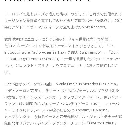
ヨーロッパで最もジャズが盛んな街の一つとして、これまでに優れたミ
ュージシャンを数多く輩出してきたイタリア南部バーリを拠点に、2015
年にアントーニオ・マルティーノが立ち上げたA.MA Records。
‘90年代初頭にニコラ・コンテが伊バーリから世界に向けて発信し
た”FEZ”ムーヴメントの代表的アーティストのひとりとして、「EP –
Introducing the Paolo Achenza Trio」(1993, Right Tempo）、「Do It」
（1994、Right Tempo / Schema）で一世を風靡したパオロ・アケンツ
ァが、ジェラルド・フリジーナをプロデューサーに迎えて制作した7”
EP。
Side Aはサンバ・ソウル名曲「A Vida Em Seus Metodos Diz Calma」
（ヂ・メーロ／’75年）。テナー・ボイスのヴォーカルはブラジル出身
の女性ソウル／ジャズ・シンガー、クラウディア・マース。伊ジャズ・
ファンにはお馴染みのガエターノ・パルティピーロ（as）、キューバ
ン・ライクなトランペットを聴かせるのはDiosvany H. Marino。
カップリングは、うねるベースと70年代風ソウル・ジャズ・テナーが印
象的なオリジナル・ジャズ・ファンク・チューン「One for Little P」