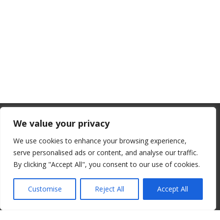
From July 1, 2026, the EU will remove
We value your privacy
the “de minimis” duty exemption for
We use cookies to enhance your browsing experience,
imports. Low-value shipments will be
serve personalised ads or content, and analyse our traffic.
subject to a €3 customs duty per
By clicking "Accept All", you consent to our use of cookies.
© 2008-2026 ALBORE JAZZ JP. ALL RIGHTS RESERVED. IPI:
declaration line.
00820260776
Customise
Reject All
Accept All
read more