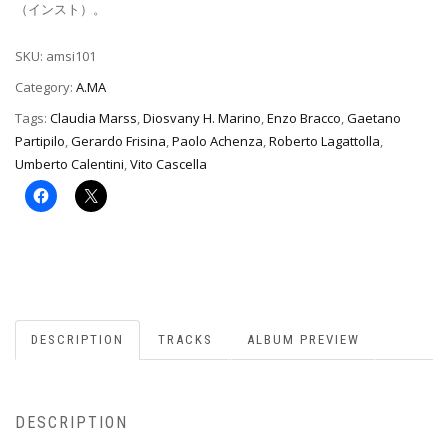
（インスト）。
SKU:
amsi101
Category:
A.MA
Tags:
Claudia Marss
,
Diosvany H. Marino
,
Enzo Bracco
,
Gaetano
Partipilo
,
Gerardo Frisina
,
Paolo Achenza
,
Roberto Lagattolla
,
Umberto Calentini
,
Vito Cascella
DESCRIPTION
TRACKS
ALBUM PREVIEW
DESCRIPTION