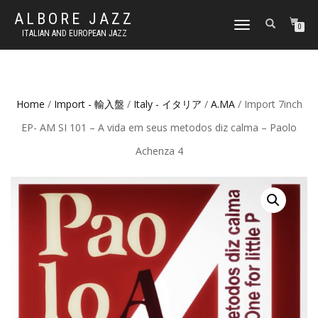
ALBORE JAZZ
TOGGLE
0
ITALIAN AND EUROPEAN JAZZ
NAVIGATION
Home
/
Import - 輸入盤
/
Italy - イタリア
/
A.MA
/ Import 7inch
EP- AM SI 101 – A vida em seus metodos diz calma – Paolo
Achenza 4